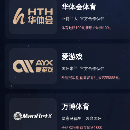
公司动态
行业动态
常见问题