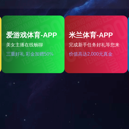
星空平台-星空（中国）一站式服
您
务平台
台
联系方式
在线留言