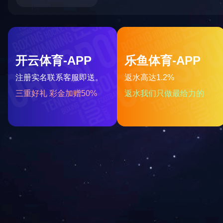
关于我
产品中心
星空平
们
台
星空平台-星空（中国）一站式服
公司简
公司动
务平台
介
态
万能材料试验机
合作伙
行业动
环境试验机
伴
态
手机电子试验机
荣誉资
常见问
橡胶皮革试验机
质
题