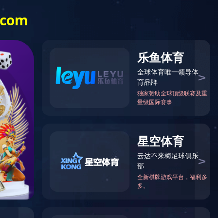
收藏本站
|
网站地图
|
English

全国咨询热线
13790146684
星空平台-星空（中国）一站式
星空平台
服务平台